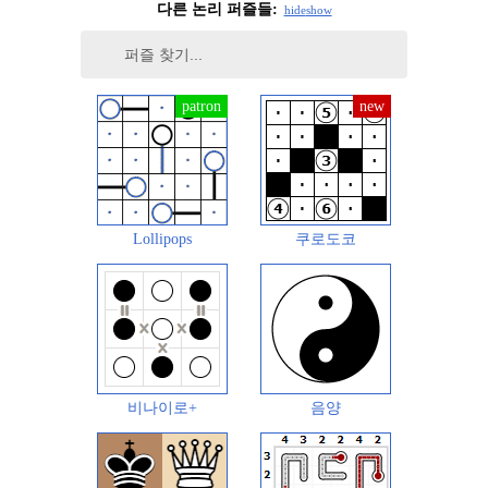
다른 논리 퍼즐들:
hide
show
Lollipops
쿠로도코
비나이로+
음양